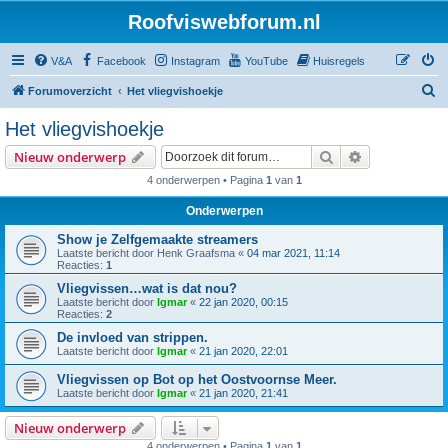
Roofviswebforum.nl
V&A
Facebook
Instagram
YouTube
Huisregels
Z
Forumoverzicht
Het vliegvishoekje
o
Het vliegvishoekje
e
Zoek
Uitgebreid z
Nieuw onderwerp
k
4 onderwerpen • Pagina
1
van
1
Onderwerpen
Show je Zelfgemaakte streamers
Laatste bericht door
Henk Graafsma
«
04 mar 2021, 11:14
Reacties:
1
Vliegvissen…wat is dat nou?
Laatste bericht door
Igmar
«
22 jan 2020, 00:15
Reacties:
2
De invloed van strippen.
Laatste bericht door
Igmar
«
21 jan 2020, 22:01
Vliegvissen op Bot op het Oostvoornse Meer.
Laatste bericht door
Igmar
«
21 jan 2020, 21:41
Nieuw onderwerp
4 onderwerpen • Pagina
1
van
1