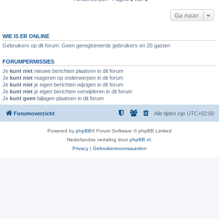
Ga naar
WIE IS ER ONLINE
Gebruikers op dit forum: Geen geregistreerde gebruikers en 20 gasten
FORUMPERMISSIES
Je
kunt niet
nieuwe berichten plaatsen in dit forum
Je
kunt niet
reageren op onderwerpen in dit forum
Je
kunt niet
je eigen berichten wijzigen in dit forum
Je
kunt niet
je eigen berichten verwijderen in dit forum
Je
kunt geen
bijlagen plaatsen in dit forum
Forumoverzicht
Alle tijden zijn
UTC+02:00
Powered by
phpBB
® Forum Software © phpBB Limited
Nederlandse vertaling door
phpBB.nl
.
Privacy
|
Gebruikersvoorwaarden