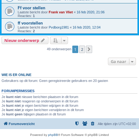
Ff voor stellen
Laatste bericht door
Frank van Vliet
«
16 feb 2020, 21:06
Reacties:
1
ff voorstellen
Laatste bericht door
Pvdborg1981
«
16 feb 2020, 12:04
Reacties:
2
Nieuw onderwerp
1
2
Volgende
49 onderwerpen
Ga naar
WIE IS ER ONLINE
Gebruikers op dit forum: Geen geregistreerde gebruikers en 20 gasten
FORUMPERMISSIES
Je
kunt niet
nieuwe berichten plaatsen in dit forum
Je
kunt niet
reageren op onderwerpen in dit forum
Je
kunt niet
je eigen berichten wijzigen in dit forum
Je
kunt niet
je eigen berichten verwijderen in dit forum
Je
kunt geen
bijlagen plaatsen in dit forum
Forumoverzicht
Alle tijden zijn
UTC+02:00
Powered by
phpBB
® Forum Software © phpBB Limited