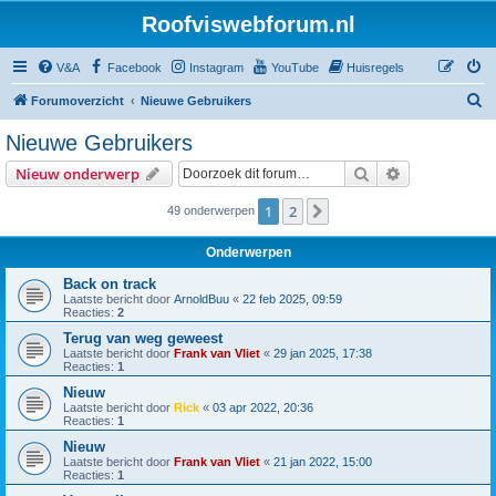
Roofviswebforum.nl
V&A
Facebook
Instagram
YouTube
Huisregels
Z
Forumoverzicht
Nieuwe Gebruikers
o
Nieuwe Gebruikers
e
Zoek
Uitgebreid z
Nieuw onderwerp
k
1
2
Volgende
49 onderwerpen
Onderwerpen
Back on track
Laatste bericht door
ArnoldBuu
«
22 feb 2025, 09:59
Reacties:
2
Terug van weg geweest
Laatste bericht door
Frank van Vliet
«
29 jan 2025, 17:38
Reacties:
1
Nieuw
Laatste bericht door
Rick
«
03 apr 2022, 20:36
Reacties:
1
Nieuw
Laatste bericht door
Frank van Vliet
«
21 jan 2022, 15:00
Reacties:
1