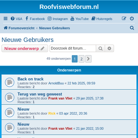
Roofviswebforum.nl
V&A
Facebook
Instagram
YouTube
Huisregels
Z
Forumoverzicht
Nieuwe Gebruikers
o
Nieuwe Gebruikers
e
Zoek
Uitgebreid z
Nieuw onderwerp
k
1
2
Volgende
49 onderwerpen
Onderwerpen
Back on track
Laatste bericht door
ArnoldBuu
«
22 feb 2025, 09:59
Reacties:
2
Terug van weg geweest
Laatste bericht door
Frank van Vliet
«
29 jan 2025, 17:38
Reacties:
1
Nieuw
Laatste bericht door
Rick
«
03 apr 2022, 20:36
Reacties:
1
Nieuw
Laatste bericht door
Frank van Vliet
«
21 jan 2022, 15:00
Reacties:
1