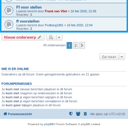
Ff voor stellen
Laatste bericht door
Frank van Vliet
«
16 feb 2020, 21:06
Reacties:
1
ff voorstellen
Laatste bericht door
Pvdborg1981
«
16 feb 2020, 12:04
Reacties:
2
Nieuw onderwerp
1
2
Volgende
49 onderwerpen
Ga naar
WIE IS ER ONLINE
Gebruikers op dit forum: Geen geregistreerde gebruikers en 21 gasten
FORUMPERMISSIES
Je
kunt niet
nieuwe berichten plaatsen in dit forum
Je
kunt niet
reageren op onderwerpen in dit forum
Je
kunt niet
je eigen berichten wijzigen in dit forum
Je
kunt niet
je eigen berichten verwijderen in dit forum
Je
kunt geen
bijlagen plaatsen in dit forum
Forumoverzicht
Alle tijden zijn
UTC+02:00
Powered by
phpBB
® Forum Software © phpBB Limited