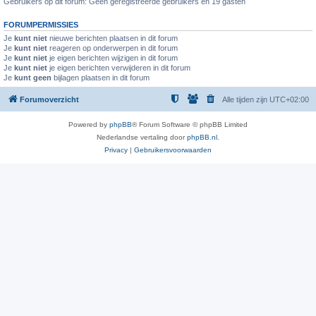
Gebruikers op dit forum: Geen geregistreerde gebruikers en 19 gasten
FORUMPERMISSIES
Je
kunt niet
nieuwe berichten plaatsen in dit forum
Je
kunt niet
reageren op onderwerpen in dit forum
Je
kunt niet
je eigen berichten wijzigen in dit forum
Je
kunt niet
je eigen berichten verwijderen in dit forum
Je
kunt geen
bijlagen plaatsen in dit forum
Forumoverzicht
Alle tijden zijn
UTC+02:00
Powered by
phpBB
® Forum Software © phpBB Limited
Nederlandse vertaling door
phpBB.nl
.
Privacy
|
Gebruikersvoorwaarden