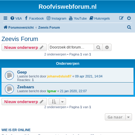
Roofviswebforum.nl
V&A
Facebook
Instagram
YouTube
Huisregels
Z
Forumoverzicht
Zeevis Forum
o
Zeevis Forum
e
Zoek
Uitgebreid z
Nieuw onderwerp
k
2 onderwerpen • Pagina
1
van
1
Onderwerpen
Geep
Laatste bericht door
johanvdsluis87
«
09 apr 2021, 14:04
Reacties:
1
Zeebaars
Laatste bericht door
Igmar
«
21 jan 2020, 22:07
Nieuw onderwerp
2 onderwerpen • Pagina
1
van
1
Ga naar
WIE IS ER ONLINE