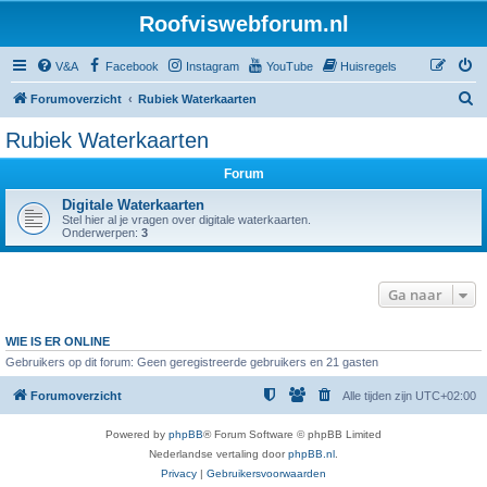
Roofviswebforum.nl
V&A
Facebook
Instagram
YouTube
Huisregels
Z
Forumoverzicht
Rubiek Waterkaarten
o
Rubiek Waterkaarten
e
Forum
k
Digitale Waterkaarten
Stel hier al je vragen over digitale waterkaarten.
Onderwerpen:
3
Ga naar
WIE IS ER ONLINE
Gebruikers op dit forum: Geen geregistreerde gebruikers en 21 gasten
Forumoverzicht
Alle tijden zijn
UTC+02:00
Powered by
phpBB
® Forum Software © phpBB Limited
Nederlandse vertaling door
phpBB.nl
.
Privacy
|
Gebruikersvoorwaarden