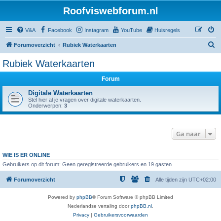
Roofviswebforum.nl
V&A
Facebook
Instagram
YouTube
Huisregels
Z
Forumoverzicht
Rubiek Waterkaarten
o
Rubiek Waterkaarten
e
Forum
k
Digitale Waterkaarten
Stel hier al je vragen over digitale waterkaarten.
Onderwerpen:
3
Ga naar
WIE IS ER ONLINE
Gebruikers op dit forum: Geen geregistreerde gebruikers en 19 gasten
Forumoverzicht
Alle tijden zijn
UTC+02:00
Powered by
phpBB
® Forum Software © phpBB Limited
Nederlandse vertaling door
phpBB.nl
.
Privacy
|
Gebruikersvoorwaarden