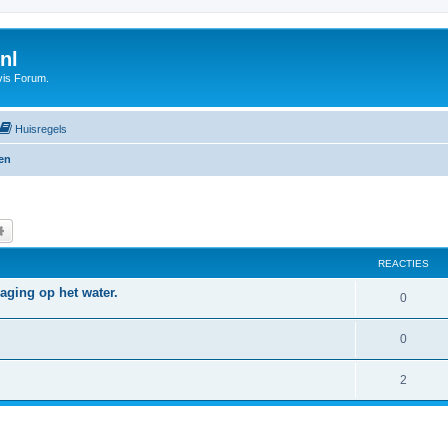
nl
vis Forum.
Huisregels
ten
k
Uitgebreid zoeken
REACTIES
aging op het water.
0
0
2