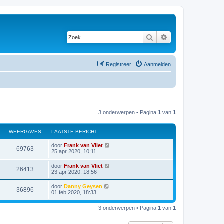
Zoek
Uitgebreid zoeken
Registreer
Aanmelden
3 onderwerpen • Pagina
1
van
1
WEERGAVES
LAATSTE BERICHT
door
Frank van Vliet
69763
25 apr 2020, 10:11
door
Frank van Vliet
26413
23 apr 2020, 18:56
door
Danny Geysen
36896
01 feb 2020, 18:33
3 onderwerpen • Pagina
1
van
1