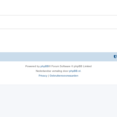
Powered by
phpBB
® Forum Software © phpBB Limited
Nederlandse vertaling door
phpBB.nl
.
Privacy
|
Gebruikersvoorwaarden