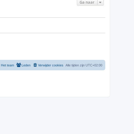
Ga naar
Het team
Leden
Verwijder cookies
Alle tijden zijn
UTC+02:00