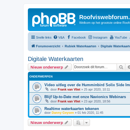
Roofviswebforum.
Welkom op het grootste online Roof
Snelle links
V&A
Facebook
Instagram
YouTube
Forumoverzicht
Rubiek Waterkaarten
Digitale Waterkaar
Digitale Waterkaarten
Zoe
Nieuw onderwerp
ONDERWERPEN
Video uitleg over de Humminbird Solix Side Im
door
Frank van Vliet
»
25 apr 2020, 10:11
Blijf Up-to-Date met onze Navionics Webinars
door
Frank van Vliet
»
23 apr 2020, 18:56
Realtime waterkaarten tekenen
door
Danny Geysen
»
01 feb 2020, 11:45
Nieuw onderwerp