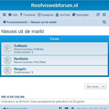
Roofviswebforum.nl
V&A
Facebook
Instagram
YouTube
Huisregels
Z
Forumoverzicht
Nieuws uit de markt
o
Nieuws uit de markt
e
Forum
k
Softbaits
Nieuw kunstaas Softbaits
Onderwerpen:
1
Hardbaits
Nieuw kunstaas Hard Baits
Hengels
Onderwerpen:
1
Ga naar
WIE IS ER ONLINE
Gebruikers op dit forum: Geen geregistreerde gebruikers en 20 gasten
Forumoverzicht
Alle tijden zijn
UTC+02:00