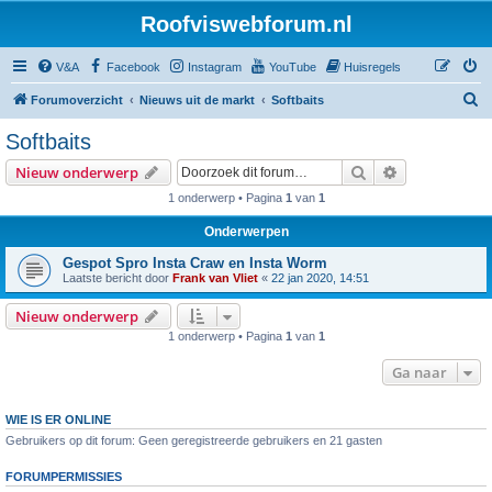
Roofviswebforum.nl
V&A
Facebook
Instagram
YouTube
Huisregels
Z
Forumoverzicht
Nieuws uit de markt
Softbaits
o
Softbaits
e
Zoek
Uitgebreid z
Nieuw onderwerp
k
1 onderwerp • Pagina
1
van
1
Onderwerpen
Gespot Spro Insta Craw en Insta Worm
Laatste bericht door
Frank van Vliet
«
22 jan 2020, 14:51
Nieuw onderwerp
1 onderwerp • Pagina
1
van
1
Ga naar
WIE IS ER ONLINE
Gebruikers op dit forum: Geen geregistreerde gebruikers en 21 gasten
FORUMPERMISSIES