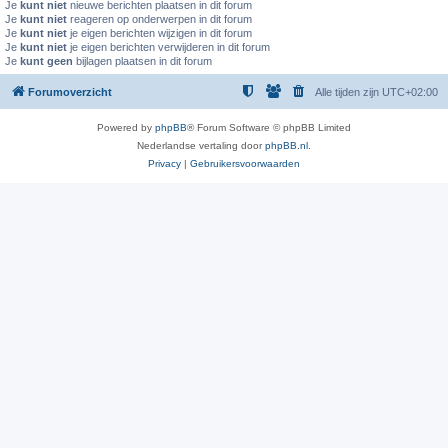
Je
kunt niet
nieuwe berichten plaatsen in dit forum
Je
kunt niet
reageren op onderwerpen in dit forum
Je
kunt niet
je eigen berichten wijzigen in dit forum
Je
kunt niet
je eigen berichten verwijderen in dit forum
Je
kunt geen
bijlagen plaatsen in dit forum
Forumoverzicht
Alle tijden zijn
UTC+02:00
Powered by
phpBB
® Forum Software © phpBB Limited
Nederlandse vertaling door
phpBB.nl
.
Privacy
|
Gebruikersvoorwaarden