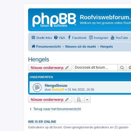
Roofviswebforum.
Welkom op het grootste online Roof
Snelle links
V&A
Facebook
Instagram
YouTube
Forumoverzicht
Nieuws uit de markt
Hengels
Hengels
Zoe
Nieuw onderwerp
ONDERWERPEN
Hengelbouw
door
Baldy59
»
01 feb 2020, 16:36
Nieuw onderwerp
Terug naar het forumoverzicht
WIE IS ER ONLINE
Gebruikers op dit forum: Geen geregistreerde gebruikers en 21 gasten