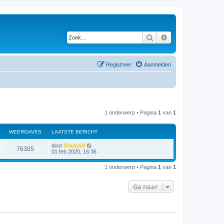
Zoek
Uitgebreid zoeken
Registreer
Aanmelden
1 onderwerp • Pagina
1
van
1
WEERGAVES
LAATSTE BERICHT
door
Baldy59
76305
01 feb 2020, 16:36
1 onderwerp • Pagina
1
van
1
Ga naar