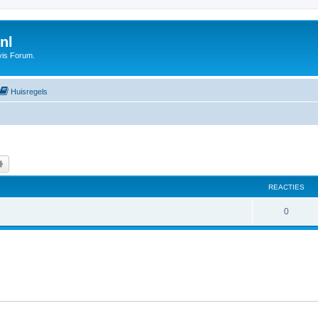
nl
vis Forum.
Huisregels
k
Uitgebreid zoeken
REACTIES
0