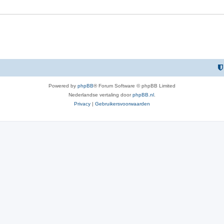
Powered by
phpBB
® Forum Software © phpBB Limited
Nederlandse vertaling door
phpBB.nl
.
Privacy
|
Gebruikersvoorwaarden