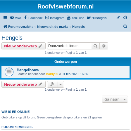
Roofviswebforum.nl
V&A
Facebook
Instagram
YouTube
Huisregels
Z
Forumoverzicht
Nieuws uit de markt
Hengels
o
Hengels
e
Zoek
Uitgebreid z
Nieuw onderwerp
k
1 onderwerp • Pagina
1
van
1
Onderwerpen
Hengelbouw
Laatste bericht door
Baldy59
«
01 feb 2020, 16:36
Nieuw onderwerp
1 onderwerp • Pagina
1
van
1
Ga naar
WIE IS ER ONLINE
Gebruikers op dit forum: Geen geregistreerde gebruikers en 21 gasten
FORUMPERMISSIES