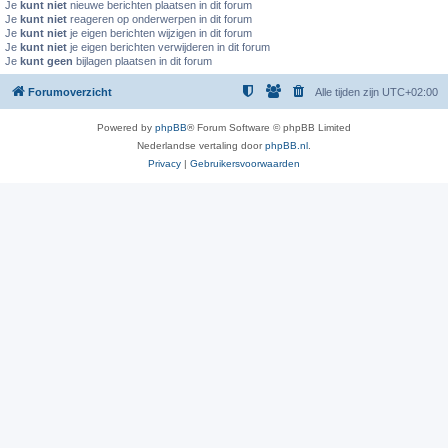
Je
kunt niet
nieuwe berichten plaatsen in dit forum
Je
kunt niet
reageren op onderwerpen in dit forum
Je
kunt niet
je eigen berichten wijzigen in dit forum
Je
kunt niet
je eigen berichten verwijderen in dit forum
Je
kunt geen
bijlagen plaatsen in dit forum
Forumoverzicht
Alle tijden zijn
UTC+02:00
Powered by
phpBB
® Forum Software © phpBB Limited
Nederlandse vertaling door
phpBB.nl
.
Privacy
|
Gebruikersvoorwaarden