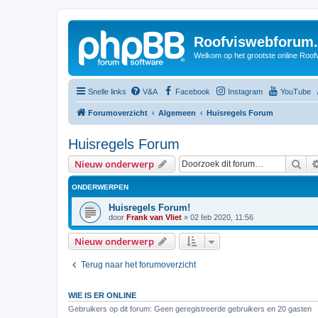
Roofviswebforum.
Welkom op het grootste online Roof
Snelle links
V&A
Facebook
Instagram
YouTube
Forumoverzicht
Algemeen
Huisregels Forum
Huisregels Forum
Zoe
Nieuw onderwerp
ONDERWERPEN
Huisregels Forum!
door
Frank van Vliet
»
02 feb 2020, 11:56
Nieuw onderwerp
Terug naar het forumoverzicht
WIE IS ER ONLINE
Gebruikers op dit forum: Geen geregistreerde gebruikers en 20 gasten