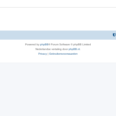
Powered by
phpBB
® Forum Software © phpBB Limited
Nederlandse vertaling door
phpBB.nl
.
Privacy
|
Gebruikersvoorwaarden