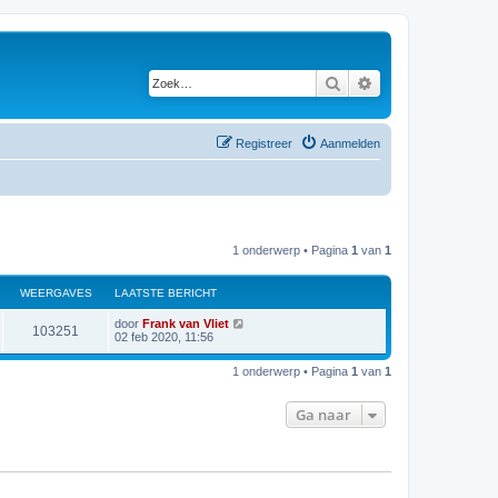
Zoek
Uitgebreid zoeken
Registreer
Aanmelden
1 onderwerp • Pagina
1
van
1
WEERGAVES
LAATSTE BERICHT
door
Frank van Vliet
103251
02 feb 2020, 11:56
1 onderwerp • Pagina
1
van
1
Ga naar