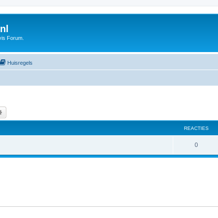
nl
vis Forum.
Huisregels
k
Uitgebreid zoeken
REACTIES
0