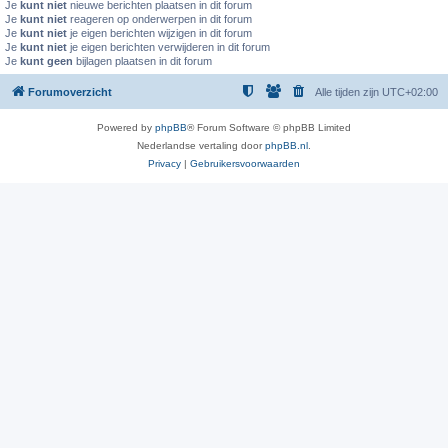
Je
kunt niet
nieuwe berichten plaatsen in dit forum
Je
kunt niet
reageren op onderwerpen in dit forum
Je
kunt niet
je eigen berichten wijzigen in dit forum
Je
kunt niet
je eigen berichten verwijderen in dit forum
Je
kunt geen
bijlagen plaatsen in dit forum
Forumoverzicht
Alle tijden zijn
UTC+02:00
Powered by
phpBB
® Forum Software © phpBB Limited
Nederlandse vertaling door
phpBB.nl
.
Privacy
|
Gebruikersvoorwaarden