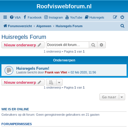
Roofviswebforum.nl
V&A
Facebook
Instagram
YouTube
Huisregels
Z
Forumoverzicht
Algemeen
Huisregels Forum
o
Huisregels Forum
e
Zoek
Uitgebreid z
Nieuw onderwerp
k
1 onderwerp • Pagina
1
van
1
Onderwerpen
Huisregels Forum!
Laatste bericht door
Frank van Vliet
«
02 feb 2020, 11:56
Nieuw onderwerp
1 onderwerp • Pagina
1
van
1
Ga naar
WIE IS ER ONLINE
Gebruikers op dit forum: Geen geregistreerde gebruikers en 21 gasten
FORUMPERMISSIES