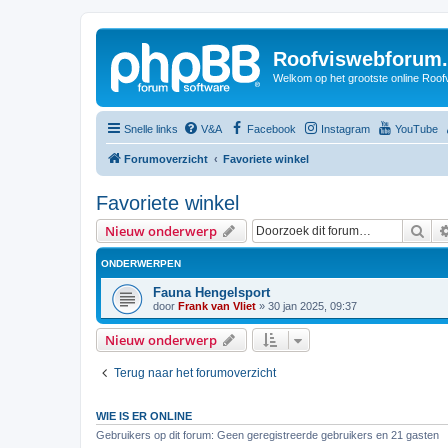
Roofviswebforum.
Welkom op het grootste online Roof
Snelle links
V&A
Facebook
Instagram
YouTube
Forumoverzicht
Favoriete winkel
Favoriete winkel
Zoe
Nieuw onderwerp
ONDERWERPEN
Fauna Hengelsport
door
Frank van Vliet
»
30 jan 2025, 09:37
Nieuw onderwerp
Terug naar het forumoverzicht
WIE IS ER ONLINE
Gebruikers op dit forum: Geen geregistreerde gebruikers en 21 gasten