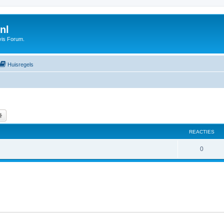
nl
vis Forum.
Huisregels
k
Uitgebreid zoeken
REACTIES
0