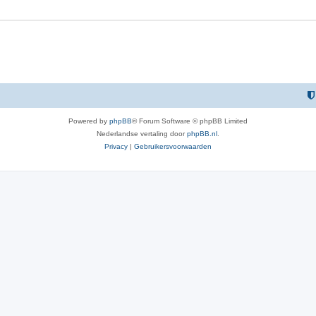
Powered by
phpBB
® Forum Software © phpBB Limited
Nederlandse vertaling door
phpBB.nl
.
Privacy
|
Gebruikersvoorwaarden