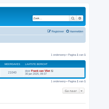
Zoek
Uitgebreid zoeken
Registreer
Aanmelden
1 onderwerp • Pagina
1
van
1
WEERGAVES
LAATSTE BERICHT
door
Frank van Vliet
21040
30 jan 2025, 09:37
1 onderwerp • Pagina
1
van
1
Ga naar