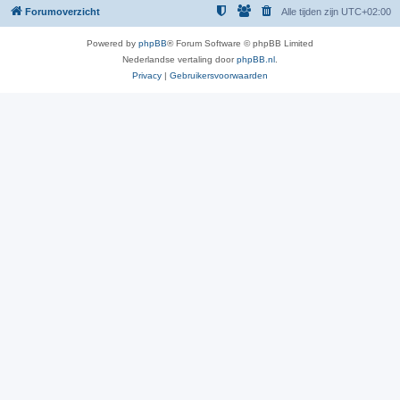
Forumoverzicht
Alle tijden zijn
UTC+02:00
Powered by
phpBB
® Forum Software © phpBB Limited
Nederlandse vertaling door
phpBB.nl
.
Privacy
|
Gebruikersvoorwaarden