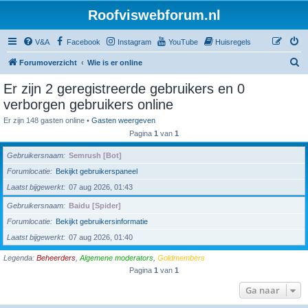
Roofviswebforum.nl
V&A
Facebook
Instagram
YouTube
Huisregels
Z
Forumoverzicht
Wie is er online
o
Er zijn 2 geregistreerde gebruikers en 0
e
verborgen gebruikers online
k
Er zijn 148 gasten online •
Gasten weergeven
Pagina
1
van
1
Gebruikersnaam
Semrush [Bot]
Forumlocatie
Bekijkt gebruikerspaneel
Laatst bijgewerkt
07 aug 2026, 01:43
Gebruikersnaam
Baidu [Spider]
Forumlocatie
Bekijkt gebruikersinformatie
Laatst bijgewerkt
07 aug 2026, 01:40
Legenda:
Beheerders
,
Algemene moderators
,
Goldmembers
Pagina
1
van
1
Ga naar