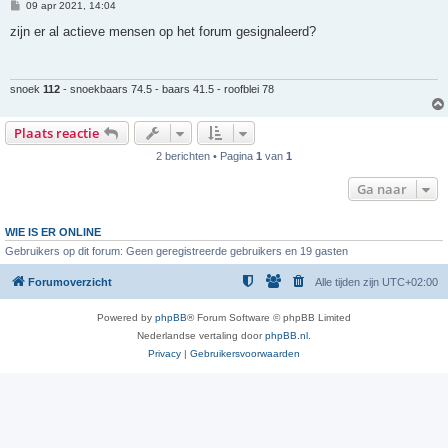
B
09 apr 2021, 14:04
e
r
zijn er al actieve mensen op het forum gesignaleerd?
i
c
h
t
snoek
112
- snoekbaars 74.5 - baars 41.5 - roofblei 78
Plaats reactie
2 berichten • Pagina
1
van
1
Ga naar
WIE IS ER ONLINE
Gebruikers op dit forum: Geen geregistreerde gebruikers en 19 gasten
Forumoverzicht
Alle tijden zijn
UTC+02:00
Powered by
phpBB
® Forum Software © phpBB Limited
Nederlandse vertaling door
phpBB.nl
.
Privacy
|
Gebruikersvoorwaarden