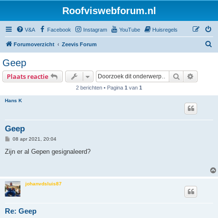
Roofviswebforum.nl
V&A
Facebook
Instagram
YouTube
Huisregels
Z
Forumoverzicht
Zeevis Forum
o
Geep
e
Zoek
Uitgebr
Plaats reactie
k
2 berichten • Pagina
1
van
1
Hans K
Geep
B
08 apr 2021, 20:04
e
r
Zijn er al Gepen gesignaleerd?
i
c
h
t
johanvdsluis87
Re: Geep