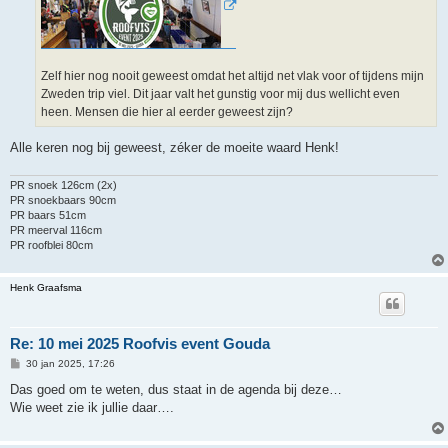
Zelf hier nog nooit geweest omdat het altijd net vlak voor of tijdens mijn
Zweden trip viel. Dit jaar valt het gunstig voor mij dus wellicht even
heen. Mensen die hier al eerder geweest zijn?
Alle keren nog bij geweest, zéker de moeite waard Henk!
PR snoek 126cm (2x)
PR snoekbaars 90cm
PR baars 51cm
PR meerval 116cm
PR roofblei 80cm
Henk Graafsma
Re: 10 mei 2025 Roofvis event Gouda
B
30 jan 2025, 17:26
e
r
Das goed om te weten, dus staat in de agenda bij deze…
i
Wie weet zie ik jullie daar….
c
h
t