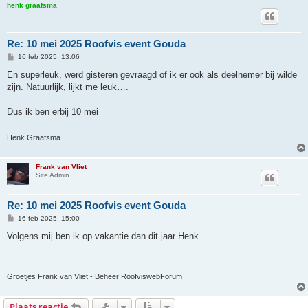
henk graafsma
Re: 10 mei 2025 Roofvis event Gouda
B
16 feb 2025, 13:06
e
r
En superleuk, werd gisteren gevraagd of ik er ook als deelnemer bij wilde
i
zijn. Natuurlijk, lijkt me leuk….
c
h
t
Dus ik ben erbij 10 mei
Henk Graafsma
Frank van Vliet
Site Admin
Re: 10 mei 2025 Roofvis event Gouda
B
16 feb 2025, 15:00
e
r
Volgens mij ben ik op vakantie dan dit jaar Henk
i
c
h
t
Groetjes Frank van Vliet - Beheer RoofviswebForum
Plaats reactie