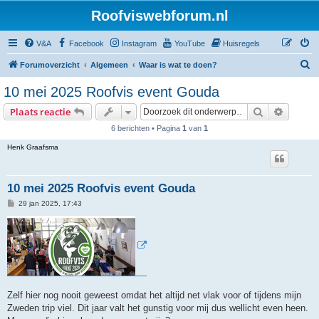
Roofviswebforum.nl
V&A
Facebook
Instagram
YouTube
Huisregels
Z
Forumoverzicht
Algemeen
Waar is wat te doen?
o
10 mei 2025 Roofvis event Gouda
e
Zoek
Uitgebr
Plaats reactie
k
6 berichten • Pagina
1
van
1
Henk Graafsma
10 mei 2025 Roofvis event Gouda
B
29 jan 2025, 17:43
e
r
i
c
h
t
Zelf hier nog nooit geweest omdat het altijd net vlak voor of tijdens mijn
Zweden trip viel. Dit jaar valt het gunstig voor mij dus wellicht even heen.