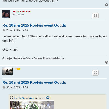
Mensen die hier al eerder geweest zijn?
Frank van Vliet
Site Admin
Re: 10 mei 2025 Roofvis event Gouda
B
29 jan 2025, 17:54
e
r
Leuke beurs Henk! Stond er zelf al heel wat jaren. Leuke tombola er bij en
i
veel info.
c
h
t
Grtz Frank
Groetjes Frank van Vliet - Beheer RoofviswebForum
Piet
Re: 10 mei 2025 Roofvis event Gouda
B
30 jan 2025, 12:55
e
r
i
Henk Graafsma
schreef:
c
h
t