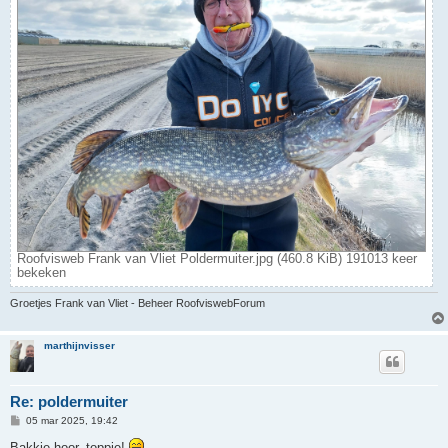
Roofvisweb Frank van Vliet Poldermuiter.jpg (460.8 KiB) 191013 keer
bekeken
Groetjes Frank van Vliet - Beheer RoofviswebForum
marthijnvisser
Re: poldermuiter
B
05 mar 2025, 19:42
e
r
Bakkie hoor, toppie!