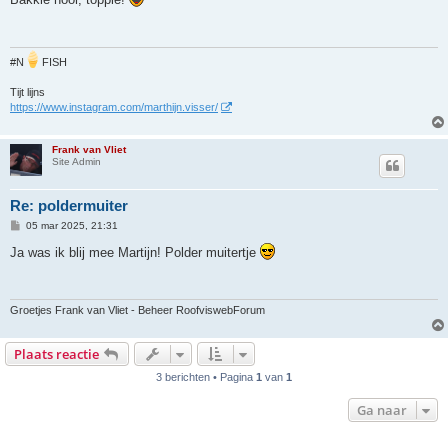
i
c
h
t
#N
FISH
Tijt lijns
https://www.instagram.com/marthijn.visser/
Frank van Vliet
Site Admin
Re: poldermuiter
B
05 mar 2025, 21:31
e
r
Ja was ik blij mee Martijn! Polder muitertje
i
c
h
t
Groetjes Frank van Vliet - Beheer RoofviswebForum
Plaats reactie
3 berichten • Pagina
1
van
1
Ga naar