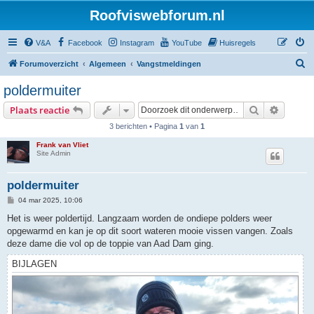
Roofviswebforum.nl
V&A
Facebook
Instagram
YouTube
Huisregels
Z
Forumoverzicht
Algemeen
Vangstmeldingen
o
poldermuiter
e
Zoek
Uitgebr
Plaats reactie
k
3 berichten • Pagina
1
van
1
Frank van Vliet
Site Admin
poldermuiter
B
04 mar 2025, 10:06
e
r
Het is weer poldertijd. Langzaam worden de ondiepe polders weer
i
opgewarmd en kan je op dit soort wateren mooie vissen vangen. Zoals
c
h
deze dame die vol op de toppie van Aad Dam ging.
t
BIJLAGEN