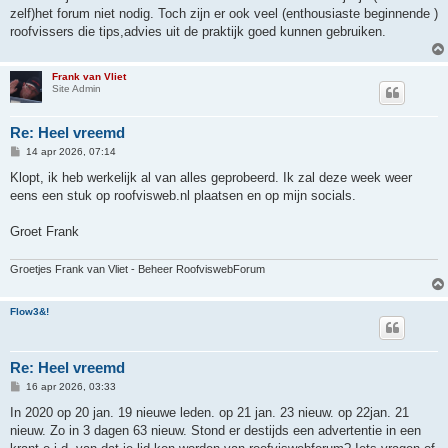
zelf)het forum niet nodig. Toch zijn er ook veel (enthousiaste beginnende )
roofvissers die tips,advies uit de praktijk goed kunnen gebruiken.
Frank van Vliet
Site Admin
Re: Heel vreemd
B
14 apr 2026, 07:14
e
r
Klopt, ik heb werkelijk al van alles geprobeerd. Ik zal deze week weer
i
eens een stuk op roofvisweb.nl plaatsen en op mijn socials.
c
h
t
Groet Frank
Groetjes Frank van Vliet - Beheer RoofviswebForum
Flow3&!
Re: Heel vreemd
B
16 apr 2026, 03:33
e
r
In 2020 op 20 jan. 19 nieuwe leden. op 21 jan. 23 nieuw. op 22jan. 21
i
nieuw. Zo in 3 dagen 63 nieuw. Stond er destijds een advertentie in een
c
h