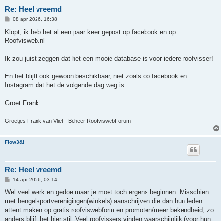
Re: Heel vreemd
B
08 apr 2026, 16:38
e
r
Klopt, ik heb het al een paar keer gepost op facebook en op
i
Roofvisweb.nl
c
h
t
Ik zou juist zeggen dat het een mooie database is voor iedere roofvisser!
En het blijft ook gewoon beschikbaar, niet zoals op facebook en
Instagram dat het de volgende dag weg is.
Groet Frank
Groetjes Frank van Vliet - Beheer RoofviswebForum
Flow3&!
Re: Heel vreemd
B
14 apr 2026, 03:14
e
r
Wel veel werk en gedoe maar je moet toch ergens beginnen. Misschien
i
met hengelsportverenigingen(winkels) aanschrijven die dan hun leden
c
h
attent maken op gratis roofviswebform en promoten/meer bekendheid, zo
t
anders blijft het hier stil. Veel roofvissers vinden waarschijnlijk (voor hun