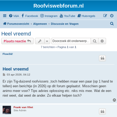
Roofviswebforum.nl
V&A
Facebook
Instagram
YouTube
Huisregels
Z
Forumoverzicht
Algemeen
Discussie en Vragen
o
Heel vreemd
e
Zoek
Uitgebr
Plaats reactie
k
7 berichten • Pagina
1
van
1
Flow3&!
Heel vreemd
B
03 apr 2026, 04:12
e
r
Er zijn Tig-duizend roofvissers ,toch hebben maar een paar (op 1 hand te
i
tellen) een berichtje (in 2026) op dit forum geplaatst. Misschien geen
c
h
animo meer voor? Tips advies oplossing etc. niks mis mee. Wat de een
t
niet weet, dat weet de ander. Zo elkaar helpen toch?
Frank van Vliet
Site Admin