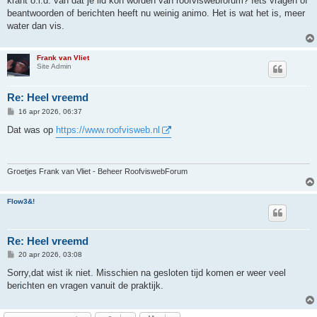
krant o.i.d. van dat je lid kon worden van roofviswebforum? Iets vragen of
t
beantwoorden of berichten heeft nu weinig animo. Het is wat het is, meer
water dan vis.
Frank van Vliet
Site Admin
Re: Heel vreemd
B
16 apr 2026, 06:37
e
r
Dat was op
https://www.roofvisweb.nl
i
c
h
t
Groetjes Frank van Vliet - Beheer RoofviswebForum
Flow3&!
Re: Heel vreemd
B
20 apr 2026, 03:08
e
r
Sorry,dat wist ik niet. Misschien na gesloten tijd komen er weer veel
i
berichten en vragen vanuit de praktijk.
c
h
t