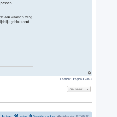
 passen.
erst een waarschuwing
jdelijk geblokkeerd
O
m
1 bericht • Pagina
1
van
1
h
o
o
Ga naar
g
Het team
Leden
Verwijder cookies
Alle tijden zijn
UTC+02:00