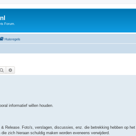
nl
vis Forum.
Huisregels
Zoek
Uitgebreid zoeken
oral informatief willen houden.
 Release. Foto's, verslagen, discussies, enz. die betrekking hebben op het
n die zich hieraan schuldig maken worden eveneens verwijderd.