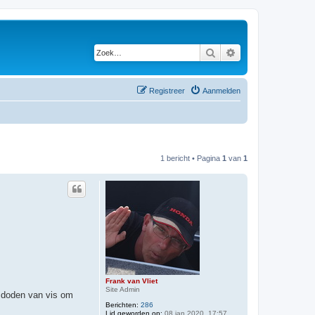
Zoek
Uitgebreid zoeken
Registreer
Aanmelden
1 bericht • Pagina
1
van
1
Frank van Vliet
Site Admin
 doden van vis om
Berichten:
286
Lid geworden op:
08 jan 2020, 17:57