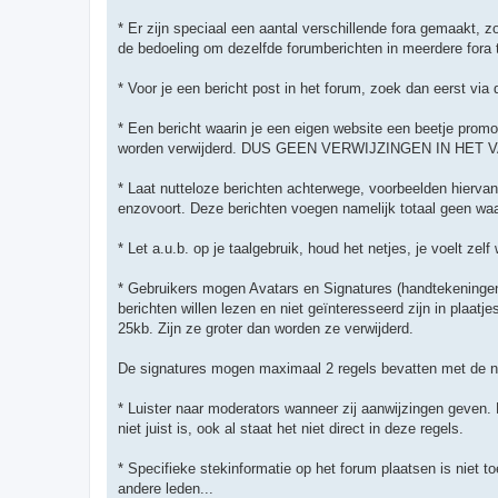
* Er zijn speciaal een aantal verschillende fora gemaakt, 
de bedoeling om dezelfde forumberichten in meerdere fora 
* Voor je een bericht post in het forum, zoek dan eerst via 
* Een bericht waarin je een eigen website een beetje promo
worden verwijderd. DUS GEEN VERWIJZINGEN IN HET VAN
* Laat nutteloze berichten achterwege, voorbeelden hiervan 
enzovoort. Deze berichten voegen namelijk totaal geen waa
* Let a.u.b. op je taalgebruik, houd het netjes, je voelt zel
* Gebruikers mogen Avatars en Signatures (handtekeninge
berichten willen lezen en niet geïnteresseerd zijn in plaatje
25kb. Zijn ze groter dan worden ze verwijderd.
De signatures mogen maximaal 2 regels bevatten met de norm
* Luister naar moderators wanneer zij aanwijzingen geven. 
niet juist is, ook al staat het niet direct in deze regels.
* Specifieke stekinformatie op het forum plaatsen is niet t
andere leden...