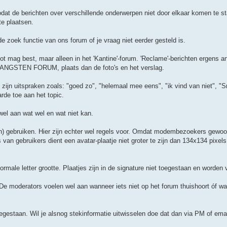
zodat de berichten over verschillende onderwerpen niet door elkaar komen te s
te plaatsen.
de zoek functie van ons forum of je vraag niet eerder gesteld is.
ot mag best, maar alleen in het 'Kantine'-forum. 'Reclame'-berichten ergens a
GSTEN FORUM, plaats dan de foto's en het verslag.
zijn uitspraken zoals: "goed zo", "helemaal mee eens", "ik vind van niet", "S
rde toe aan het topic.
f wel aan wat wel en wat niet kan.
n) gebruiken. Hier zijn echter wel regels voor. Omdat modembezoekers gewo
s van gebruikers dient een avatar-plaatje niet groter te zijn dan 134x134 pixel
ale letter grootte. Plaatjes zijn in de signature niet toegestaan en worden v
De moderators voelen wel aan wanneer iets niet op het forum thuishoort óf wa
oegestaan. Wil je alsnog stekinformatie uitwisselen doe dat dan via PM of ema