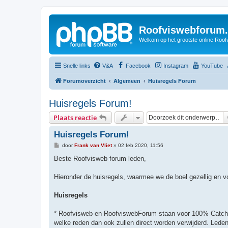
Roofviswebforum.
Welkom op het grootste online Roof
Snelle links
V&A
Facebook
Instagram
YouTube
Forumoverzicht
Algemeen
Huisregels Forum
Huisregels Forum!
Plaats reactie
Huisregels Forum!
B
door
Frank van Vliet
»
02 feb 2020, 11:56
e
r
Beste Roofvisweb forum leden,
i
c
h
Hieronder de huisregels, waarmee we de boel gezellig en vo
t
Huisregels
* Roofvisweb en RoofviswebForum staan voor 100% Catch &
welke reden dan ook zullen direct worden verwijderd. Lede